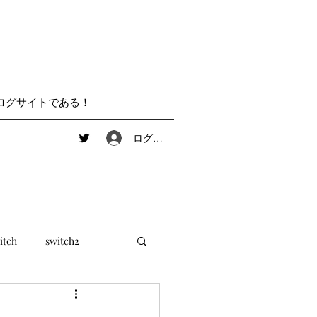
ログサイトである！
ログイン
itch
switch2