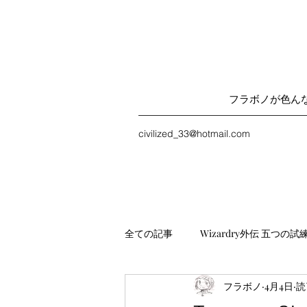
フラボノが色ん
civilized_33@hotmail.com
全ての記事
Wizardry外伝 五つの試
フラボノ
4月4日
読