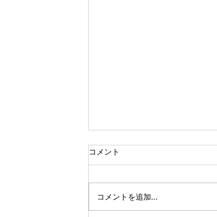
アフターイメージ
コメント
メトロイドヴァニア系アクション
RPG。 世界が広い。ストーリー
はよくわかんない。 目的地は遥
コメントを追加…
か東……本当に遥か東だあ。マジ
で広いなあこのゲーム。 ボスを