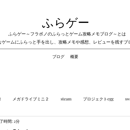
ふらゲー
ふらゲー～フラボノのふらっとゲーム攻略メモブログ～とは
なゲームにふらっと手を出し、攻略メモや感想、レビューを残すブ
ブログ
概要
練
メガドライブミニ２
steam
プロジェクトegg
sw
了時間: 2分