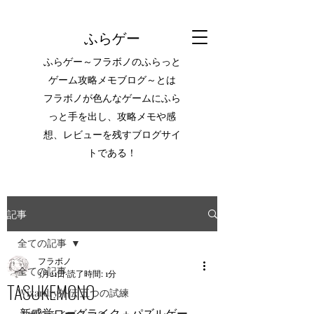
ふらゲー
ふらゲー～フラボノのふらっと
ゲーム攻略メモブログ～とは
フラボノが色んなゲームにふら
っと手を出し、攻略メモや感
想、レビューを残すブログサイ
トである！
記事
全ての記事
フラボノ
全ての記事
3月21日
読了時間: 1分
TASUKEMONO
Wizardry外伝 五つの試練
新感覚ローグライク＋パズルゲー