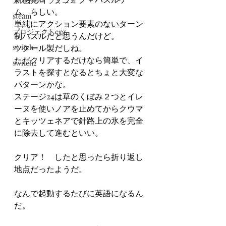
メガドライブミニ２
ム、らしい。
steam
単純にアクション要素のないターン
プロジェクトegg
制パズルだと思うんだけど。
switch
ツクール製だしね。
ただクリアするだけなら簡単で、イ
switch2
ラストを探すとなるとちょと大変な
パターンかな。
ステージ24は草のくぼみ２つとイレ
ーヌを使いノアを止めてからクウマ
とキッツェネアで針路上の氷を完全
に除去して進むといい。
クリア！　したと思ったら折り返し
地点だったようだ。
なんで起動するたびに英語になるん
だ。