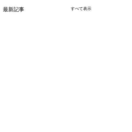
最新記事
すべて表示
アビスシーカー 彼方
アパシー学校であ
より託されし秘宝
怖い話 極
コメント
ツクールのRPG。 ２階に
エンド140種類以上