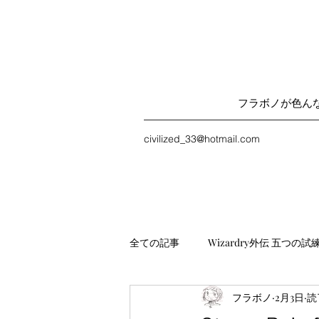
フラボノが色ん
civilized_33@hotmail.com
全ての記事
Wizardry外伝 五つの試
フラボノ
2月3日
読