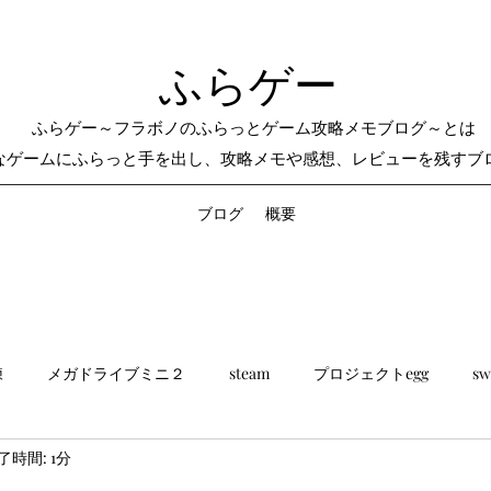
ふらゲー
ふらゲー～フラボノのふらっとゲーム攻略メモブログ～とは
なゲームにふらっと手を出し、攻略メモや感想、レビューを残すブ
ブログ
概要
練
メガドライブミニ２
steam
プロジェクトegg
sw
了時間: 1分