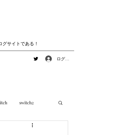
ログサイトである！
ログイン
itch
switch2