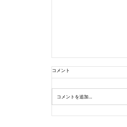
アフターイメージ
コメント
メトロイドヴァニア系アクション
RPG。 世界が広い。ストーリー
はよくわかんない。 目的地は遥
コメントを追加…
か東……本当に遥か東だあ。マジ
で広いなあこのゲーム。 ボスを
倒してスライディングを習得。こ
うやってアクション覚えて行動範