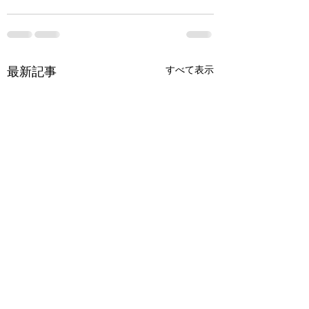
最新記事
すべて表示
アビスシーカー 彼方
アパシー学校であ