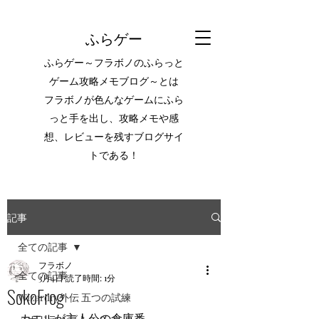
ふらゲー
ふらゲー～フラボノのふらっと
ゲーム攻略メモブログ～とは
フラボノが色んなゲームにふら
っと手を出し、攻略メモや感
想、レビューを残すブログサイ
トである！
記事
全ての記事
フラボノ
全ての記事
3月4日
読了時間: 1分
SokoFrog
Wizardry外伝 五つの試練
カエルが主人公の倉庫番。