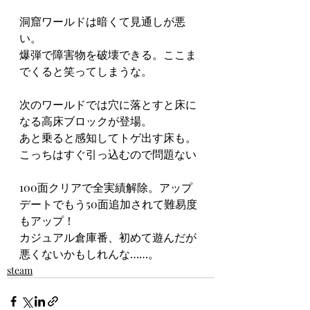
洞窟ワールドは暗くて見通しが悪
い。
爆弾で障害物を破壊できる。ここま
でくると笑ってしまうな。
次のワールドでは穴に落とすと床に
なる高床ブロックが登場。
あと乗ると感知してトゲ出す床も。
こっちはすぐ引っ込むので問題ない
100面クリアで全実績解除。アップ
デートでもう50面追加されて難易度
もアップ！
カジュアル倉庫番、初めて遊んだが
悪くないかもしれんな……。
steam