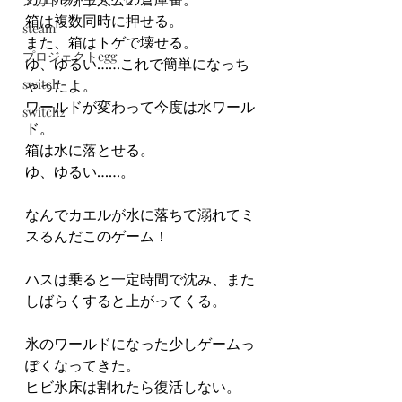
メガドライブミニ２
箱は複数同時に押せる。
steam
また、箱はトゲで壊せる。
プロジェクトegg
ゆ、ゆるい……これで簡単になっち
switch
ゃったよ。
ワールドが変わって今度は水ワール
switch2
ド。
箱は水に落とせる。
ゆ、ゆるい……。
なんでカエルが水に落ちて溺れてミ
スるんだこのゲーム！
ハスは乗ると一定時間で沈み、また
しばらくすると上がってくる。
氷のワールドになった少しゲームっ
ぽくなってきた。
ヒビ氷床は割れたら復活しない。