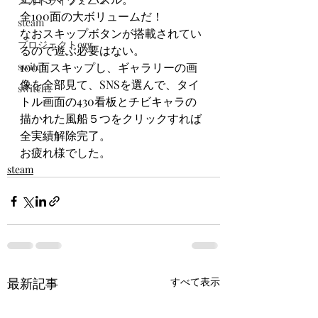
メガドライブミニ２
全100面の大ボリュームだ！
steam
なおスキップボタンが搭載されてい
プロジェクトegg
るので遊ぶ必要はない。
switch
100面スキップし、ギャラリーの画
像を全部見て、SNSを選んで、タイ
switch2
トル画面の430看板とチビキャラの
描かれた風船５つをクリックすれば
全実績解除完了。
お疲れ様でした。
steam
最新記事
すべて表示