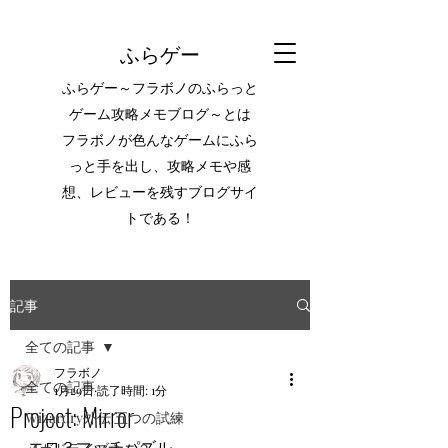
ふらゲー
ふらゲー～フラボノのふらっと
ゲーム攻略メモブログ～とは
フラボノが色んなゲームにふら
っと手を出し、攻略メモや感
想、レビューを残すブログサイ
トである！
記事
全ての記事
フラボノ
全ての記事
1月29日
読了時間: 1分
Project: Mirror
Wizardry外伝 五つの試練
エロ３マッチパズル。