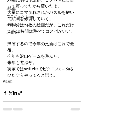
メガドライブミニ２
って買ってたから驚いたよ。
steam
大量にコマ切れされたパズルを解い
プロジェクトegg
て絵画を修復していく。
switch
無料分は24枚の絵画だが、これだけ
でも20時間は遊べてコスパがいい。
switch2
帰省するので今年の更新はこれで最
後。
今年も沢山ゲームを遊んだ。
来年も遊ぶぞ。
実家ではswitch2でピクロスe～S9を
ひたすらやってると思う。
steam