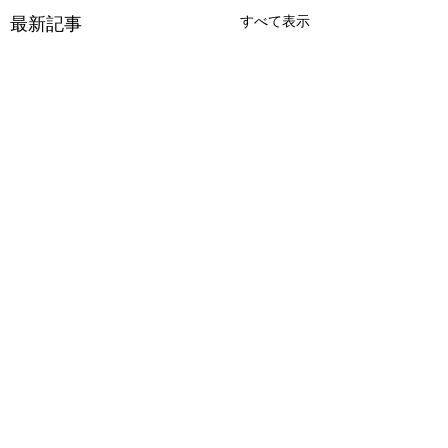
最新記事
すべて表示
アビスシーカー 彼方
アパシー学校であ
より託されし秘宝
怖い話 極
コメント
ツクールのRPG。 ２階に
エンド140種類以上