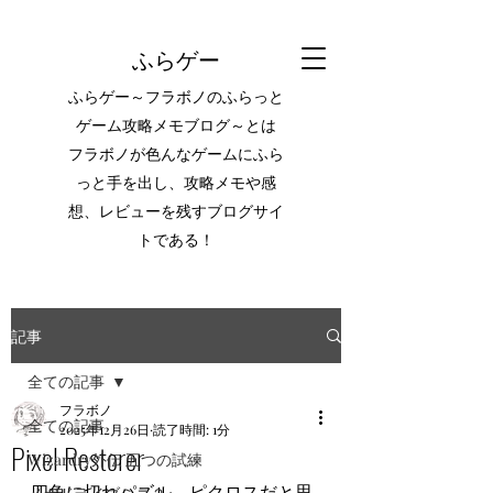
ふらゲー
ふらゲー～フラボノのふらっと
ゲーム攻略メモブログ～とは
フラボノが色んなゲームにふら
っと手を出し、攻略メモや感
想、レビューを残すブログサイ
トである！
記事
全ての記事
フラボノ
全ての記事
2025年12月26日
読了時間: 1分
Pixel Restorer
Wizardry外伝 五つの試練
四角に切れパズル。ピクロスだと思