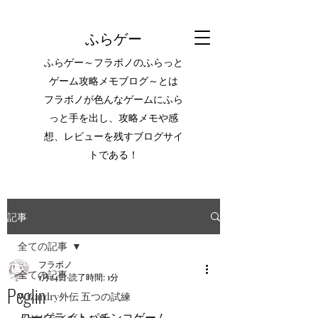
ふらゲー
ふらゲー～フラボノのふらっと
ゲーム攻略メモブログ～とは
フラボノが色んなゲームにふら
っと手を出し、攻略メモや感
想、レビューを残すブログサイ
トである！
記事
全ての記事
フラボノ
全ての記事
1月24日
読了時間: 1分
Peglin
Wizardry外伝 五つの試練
ローグライトパチンコゲーム。