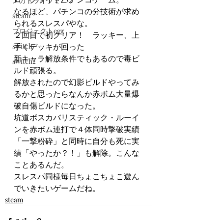
メガドライブミニ２
なるほど、パチンコの分技術が求め
steam
られるスレスパやな。
プロジェクトegg
２回目で初クリア！　ラッキー、上
switch
手くデッキが回った
新キャラ解放条件でもあるので毒ビ
switch2
ルド頑張る。
解放されたので幻影ビルドやってみ
るかと思ったらなんか赤ボム大量爆
破自傷ビルドになった。
坑道ボスカバリスティック・ルーイ
ンを赤ボム連打で４体同時撃破実績
「一撃粉砕」と同時に自分も死に実
績「やったか？！」も解除。こんな
ことあるんだ。
スレスパ同様毎日ちょこちょこ遊ん
でいきたいゲームだね。
steam