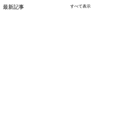
最新記事
すべて表示
アビスシーカー 彼方
アパシー学校であ
より託されし秘宝
怖い話 極
コメント
ツクールのRPG。 ２階に
エンド140種類以上