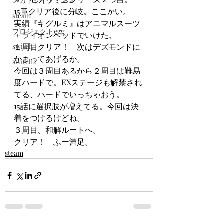
メガドライブミニ２
15章クリア後に分岐。ここかい。
steam
実績『キグルミ』はアニマルスーツ
プロジェクトegg
＋ライオンヘッドでいけた。
switch
１周目クリア！　次はデズモンドに
かまってあげるか。
switch2
今回は３周目あるから２周目は難易
度ハードで。EXステージも解禁され
てる、ハードでいっちゃおう。
15話に選択肢が増えてる。今回は決
着をつけるけどね。
３周目、和解ルートへ。
クリア！　ふー満足。
steam