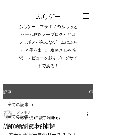
ふらゲー
ふらゲー～フラボノのふらっと
ゲーム攻略メモブログ～とは
フラボノが色んなゲームにふら
っと手を出し、攻略メモや感
想、レビューを残すブログサイ
トである！
記事
全ての記事
フラボノ
全ての記事
2025年12月1日
読了時間: 1分
Mercenaries Rebirth
Wizardry外伝 五つの試練
マーセナリーズシリーズ２つ目。