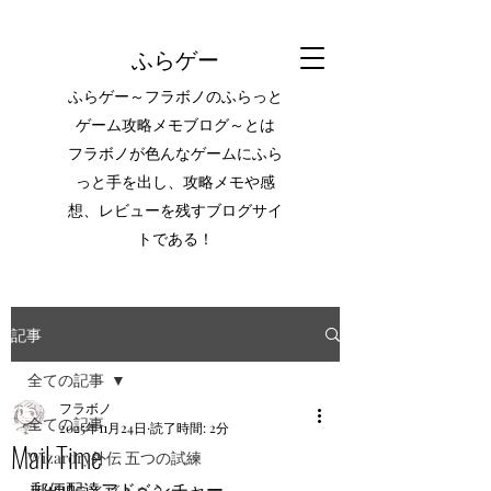
ふらゲー
ふらゲー～フラボノのふらっと
ゲーム攻略メモブログ～とは
フラボノが色んなゲームにふら
っと手を出し、攻略メモや感
想、レビューを残すブログサイ
トである！
記事
全ての記事
フラボノ
全ての記事
2025年11月24日
読了時間: 2分
Mail Time
Wizardry外伝 五つの試練
郵便配達アドベンチャー