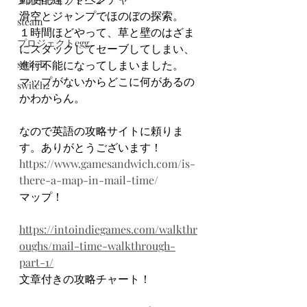
メガドライブミニ２
滑空とジャンプでほのぼの探索。
steam
１時間ほどやって、草と壁のはざま
プロジェクトegg
にスタックしてセーブしてしまい、
switch
進行不能になってしまいました。
マップがないからどこに何があるの
switch2
かわからん。
なので英語の攻略サイトに頼りま
す。ありがとうございます！
https://www.gamesandwich.com/is-
there-a-map-in-mail-time/
マップ！
https://intoindiegames.com/walkthr
oughs/mail-time-walkthrough-
part-1/
文章付きの攻略チャート！