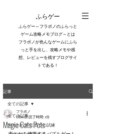
ふらゲー
ふらゲー～フラボノのふらっと
ゲーム攻略メモブログ～とは
フラボノが色んなゲームにふら
っと手を出し、攻略メモや感
想、レビューを残すブログサイ
トである！
記事
全ての記事
フラボノ
全ての記事
1月10日
読了時間: 1分
Magic Cats Pots
Wizardry外伝 五つの試練
壺とかを修復するパズルゲーム。