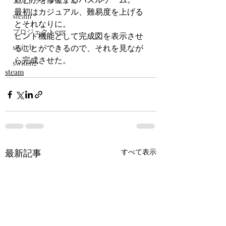
メガドライブミニ２
最初はカジュアル、難易度を上げる
steam
とそれなりに。
プロジェクトegg
ヒント機能として完成図を表示させ
switch
ることができるので、それを見なが
ら完成させた。
switch2
steam
最新記事
すべて表示