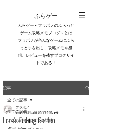
ふらゲー
ふらゲー～フラボノのふらっと
ゲーム攻略メモブログ～とは
フラボノが色んなゲームにふら
っと手を出し、攻略メモや感
想、レビューを残すブログサイ
トである！
記事
全ての記事
フラボノ
全ての記事
2025年8月12日
読了時間: 1分
Luna's Fishing Garden
Wizardry外伝 五つの試練
釣りゲー