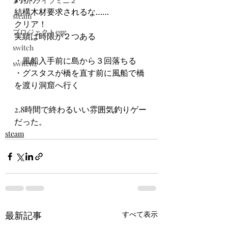
メガドライブミニ２
結構木材要求されるな……
steam
クリア！
プロジェクトegg
実績は時限が２つある
switch
・風船入手前に島から３回落ちる
switch2
・グスタスが橋を直す前に風船で橋
を渡り洞窟へ行く
2.8時間で終わるいい雰囲気釣りゲー
だった。
steam
最新記事
すべて表示