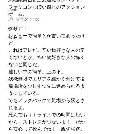
メガドライブミニ２
ファミコンっぽい感じのアクション
steam
ゲーム。
プロジェクトegg
switch
クリア！
レビューで簡単とか書いてあったけ
switch2
ど、
これはアレだ。辛い物好きな人の辛
くないとか、怖い物好きな人の怖く
ないと同じだ。
難しい中の簡単。上の下。
残機無限でエリアを細かく分けて復
帰場所を少しずつ先に進められるよ
うにしている。
でもノックバックで足場から落とさ
れるよ。
死んでもリトライまでの時間は短い
から、ストレスが少ないよ！　だか
ら安心して死んでね！　親切強盗。