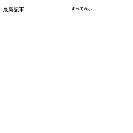
最新記事
すべて表示
アビスシーカー 彼方
アパシー学校であ
より託されし秘宝
怖い話 極
コメント
ツクールのRPG。 ２階に
エンド140種類以上