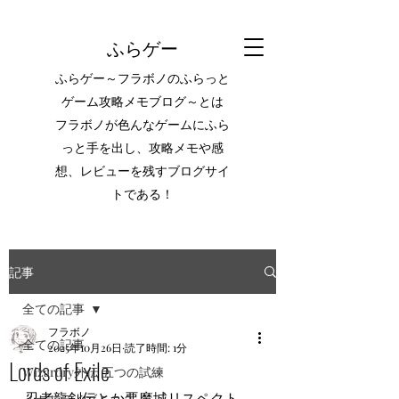
ふらゲー
ふらゲー～フラボノのふらっと
ゲーム攻略メモブログ～とは
フラボノが色んなゲームにふら
っと手を出し、攻略メモや感
想、レビューを残すブログサイ
トである！
記事
全ての記事
フラボノ
全ての記事
2025年10月26日
読了時間: 1分
Lords of Exile
Wizardry外伝 五つの試練
忍者龍剣伝とか悪魔城リスペクト、