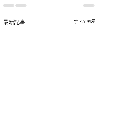
最新記事
すべて表示
アビスシーカー 彼方
アパシー学校であ
より託されし秘宝
怖い話 極