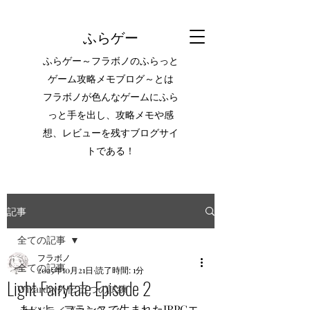
ふらゲー
ふらゲー～フラボノのふらっと
ゲーム攻略メモブログ～とは
フラボノが色んなゲームにふら
っと手を出し、攻略メモや感
想、レビューを残すブログサイ
トである！
記事
全ての記事
フラボノ
全ての記事
2025年10月21日
読了時間: 1分
Light Fairytale Episode 2
Wizardry外伝 五つの試練
あいよ、フランスで生まれたJRPGエ