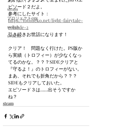
メガドライブミニ２
ピソード２だよ。
steam
参考にしたサイト：
プロジェクトegg
https://totoneko.net/light-fairytale-
switch
episode-2
引き続きお世話になります！
switch2
クリア！　問題なく行けた。PS版か
ら実績（トロフィー）が少なくなっ
てるのかな。？？？SIDEクリアと
『守るよ！』のトロフィーがない。
まあ、それでも折角だから？？？
SIDEもクリアしておいた。
エピソード３は……出そうですか
ね？
steam