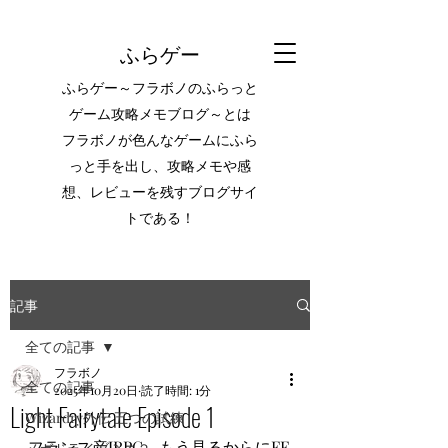
ふらゲー
ふらゲー～フラボノのふらっと
ゲーム攻略メモブログ～とは
フラボノが色んなゲームにふら
っと手を出し、攻略メモや感
想、レビューを残すブログサイ
トである！
記事
全ての記事
フラボノ
全ての記事
2025年10月20日
読了時間: 1分
Light Fairytale Episode 1
Wizardry外伝 五つの試練
フランス産JRPG。もう見るからにFF