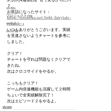
メガドライブミニ２
７。
steam
お世話になったサイト：
プロジェクトegg
https://totoneko.net/light-fairytale-
switch
episode-1
いつもありがとうございます。実績
switch2
を見逃さないようチャートを参考に
しました。
クリア！
チャートを守れば問題なくクリアで
きたね。
次はクロコサイドをやるか。
こっちもクリア！
ゲーム内倍速機能も活躍して２時間
ちょいで全実績解除完了！
次はエピソード２をやるよ。
steam