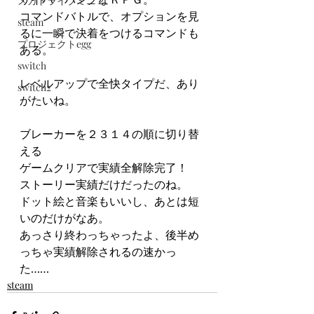
メガドライブミニ２
コマンドバトルで、オプションを見
steam
るに一瞬で決着をつけるコマンドも
プロジェクトegg
ある。
switch
レベルアップで全快タイプだ、あり
switch2
がたいね。
ブレーカーを２３１４の順に切り替
える
ゲームクリアで実績全解除完了！
ストーリー実績だけだったのね。
ドット絵と音楽もいいし、あとは短
いのだけがなあ。
あっさり終わっちゃったよ、後半め
っちゃ実績解除されるの速かっ
た……
steam