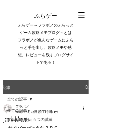
ふらゲー
ふらゲー～フラボノのふらっと
ゲーム攻略メモブログ～とは
フラボノが色んなゲームにふら
っと手を出し、攻略メモや感
想、レビューを残すブログサイ
トである！
記事
全ての記事
フラボノ
全ての記事
2025年8月23日
読了時間: 1分
Jack Move
Wizardry外伝 五つの試練
サイバーパンクなＲＰＧ。