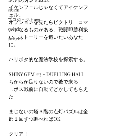
メガドライブミニ２
イケンフェルじゃなくてアイケンフ
steam
ェル。
プロジェクトegg
オプションを見たらビクトリーコマ
switch
ンドなるものがある。戦闘即勝利扱
い、ストーリーを追いたいあなた
switch2
に。
ハリポタ的な魔法学校を探索する。
SHINY GEM 
#3
 - DUELLING HALL
ちからが足りないので後で来る
→ボス戦前に自動でどかしてもらえ
た
まじないの塔３階の点灯パズルは全
部１回ずつ調べればOK
クリア！