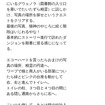
にいるグウェノラ（図書館の入り口
を塞いでたいたずら精霊）に話しか
け、写真の場所を探せというクエス
トをクリアする。
最後の写真、猫神のやじろに続く階
段はいじわるやな！
基本的にストーリー進行で訪れたダ
ンジョンを順番に巡る感じになって
る。
エコーハートを貰ったらおまけの写
真の場所、精霊の円道へ。
ワープで猫と商人がいる部屋につい
たら緑とピンクの台座を動かして
右、右と進んでトイレへ。
トイレの柱、３つ目と４つ目の間に
ある隠し通路からさらに右へ。
こいつを倒して、あとは猫の結社入