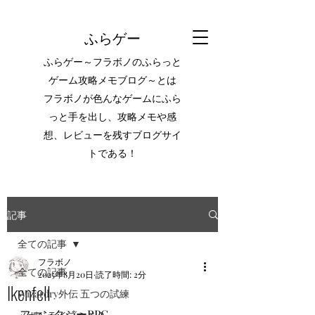
ふらゲー
ふらゲー～フラボノのふらっと
ゲーム攻略メモブログ～とは
フラボノが色んなゲームにふら
っと手を出し、攻略メモや感
想、レビューを残すブログサイ
トである！
記事
全ての記事
フラボノ
全ての記事
2025年8月20日
読了時間: 2分
Ikenfell
Wizardry外伝 五つの試練
ファンタジーRPG。