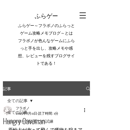
ふらゲー
ふらゲー～フラボノのふらっと
ゲーム攻略メモブログ～とは
フラボノが色んなゲームにふら
っと手を出し、攻略メモや感
想、レビューを残すブログサイ
トである！
記事
全ての記事
フラボノ
全ての記事
2025年8月11日
読了時間: 1分
Hungry Caveman
Wizardry外伝 五つの試練
原始人が走って飛んで獲物を狩るア