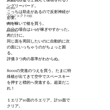
メガドライブミニ２
ングリーバード。
steam
こっちは助走があるので反射神経が
プロジェクトegg
必要。
switch
肉を稼いで槍を買う。
自分の場合は2-9が稼ぎやすかった。
switch2
肉だけに。
同じ面を周回したいのに自動的に次
の面にいっちゃうのがちょっと困
る。
評価３つ肉の基準がわからぬ。
8000の突進のつえを買う。たまに特
殊槍が出てきて空中でスペースキー
を押すと標的へ突進する。超楽だこ
れ！
１エリア10面の５エリア、計50面で
クリア。