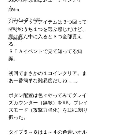
メガドライブミニ２
ム。
steam
プロジェクトegg
パワーアップアイテムは３つ回って
switch
てそのうち１つを選ぶ感じだけど、
実は真ん中に入ると３つ全部貰え
switch2
る。
ＲＴＡイベントで見て知ってる知
識。
初回でまさかの１コインクリア。ま
あ一番簡単な難易度だしね……。
ボタン配置は色々やってみてグレイ
ズカウンター（無敵）をRB、ブレイ
ズモード（攻撃力強化）をLBに割り
振った。
タイプ５～８は１～４の色違いオル