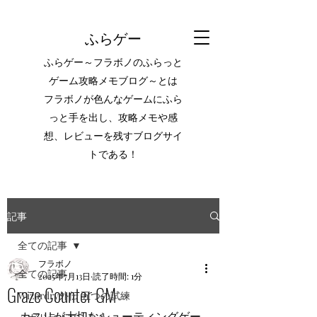
ふらゲー
ふらゲー～フラボノのふらっと
ゲーム攻略メモブログ～とは
フラボノが色んなゲームにふら
っと手を出し、攻略メモや感
想、レビューを残すブログサイ
トである！
記事
全ての記事
フラボノ
全ての記事
2025年7月13日
読了時間: 1分
Graze Counter GM
Wizardry外伝 五つの試練
カスリが大切なシューティングゲー