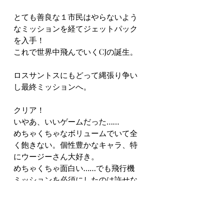
とても善良な１市民はやらないよう
なミッションを経てジェットパック
を入手！
これで世界中飛んでいくCJの誕生。
ロスサントスにもどって縄張り争い
し最終ミッションへ。
クリア！
いやあ、いいゲームだった……
めちゃくちゃなボリュームでいて全
く飽きない。個性豊かなキャラ、特
にウージーさん大好き。
めちゃくちゃ面白い……でも飛行機
ミッションを必須にしたのは許せな
いよ、あそこが一番つらかった
steam