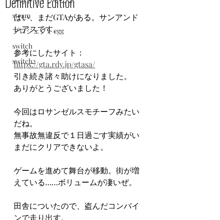
Definitive Edition
メガドライブミニ２
steam
はい、まだGTAがある。サンアンド
レアスです。
プロジェクトegg
switch
参考にしたサイト：
switch2
https://gta.rdy.jp/gtasa/
引き続き諸々助けになりました。
ありがとうございました！
今回はロサンゼルスモチーフみたい
だね。
無事故無違反で１日過ごす実績がい
まだにクリアできないよ。
ゲームを進めて舞台が移動。街が増
えている……ボリュームが凄いぜ。
田舎についたので、盗んだコンバイ
ンで走り出す。