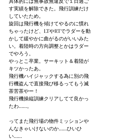
具体的には無事故無違反で１日過ご
す実績を解除できた。飛行訓練だけ
していたため。
旋回は飛行機を傾けてやるのに慣れ
ちゃったけど、LTやRTでラダーを動
かして緩やかに曲がるのがいいみた
い。着陸時の方向調整とかはラダー
でやろう。
やっとこ卒業。サーキット＆着陸が
キツかったあ。
飛行機ハイジャックする為に別の飛
行機盗んで直接飛び移るってもう滅
茶苦茶やー！
飛行機操縦訓練クリアしてて良かっ
たわ……。
ってまた飛行場の物件ミッションや
んなきゃいけないのか……ひいひ
い……