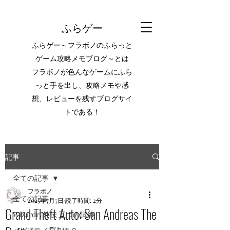
ふらゲー
ふらゲー～フラボノのふらっと
ゲーム攻略メモブログ～とは
フラボノが色んなゲームにふら
っと手を出し、攻略メモや感
想、レビューを残すブログサイ
トである！
記事
全ての記事
フラボノ
全ての記事
2025年7月7日
読了時間: 2分
Grand Theft Auto: San Andreas The
Wizardry外伝 五つの試練