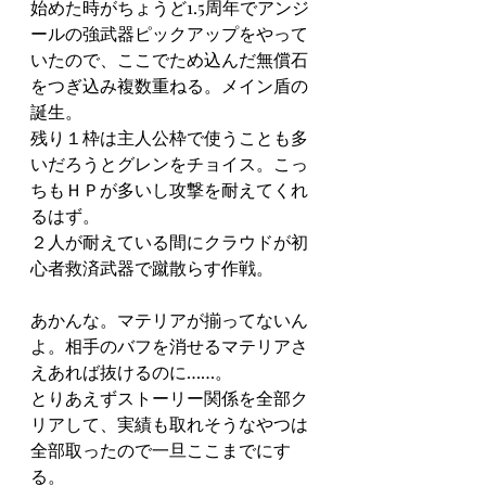
始めた時がちょうど1.5周年でアンジ
ールの強武器ピックアップをやって
いたので、ここでため込んだ無償石
をつぎ込み複数重ねる。メイン盾の
誕生。
残り１枠は主人公枠で使うことも多
いだろうとグレンをチョイス。こっ
ちもＨＰが多いし攻撃を耐えてくれ
るはず。
２人が耐えている間にクラウドが初
心者救済武器で蹴散らす作戦。
あかんな。マテリアが揃ってないん
よ。相手のバフを消せるマテリアさ
えあれば抜けるのに……。
とりあえずストーリー関係を全部ク
リアして、実績も取れそうなやつは
全部取ったので一旦ここまでにす
る。