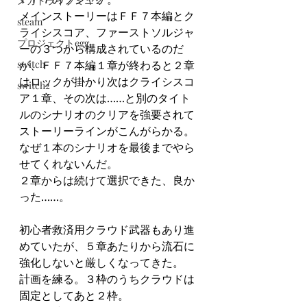
メガドライブミニ２
メインストーリーはＦＦ７本編とク
steam
ライシスコア、ファーストソルジャ
プロジェクトegg
ーの３つから構成されているのだ
switch
が、ＦＦ７本編１章が終わると２章
はロックが掛かり次はクライシスコ
switch2
ア１章、その次は……と別のタイト
ルのシナリオのクリアを強要されて
ストーリーラインがこんがらかる。
なぜ１本のシナリオを最後までやら
せてくれないんだ。
２章からは続けて選択できた、良か
った……。
初心者救済用クラウド武器もあり進
めていたが、５章あたりから流石に
強化しないと厳しくなってきた。
計画を練る。３枠のうちクラウドは
固定としてあと２枠。