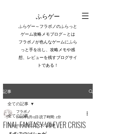
ふらゲー
ふらゲー～フラボノのふらっと
ゲーム攻略メモブログ～とは
フラボノが色んなゲームにふら
っと手を出し、攻略メモや感
想、レビューを残すブログサイ
トである！
記事
全ての記事
フラボノ
全ての記事
2025年4月13日
読了時間: 2分
FINAL FANTASY VII EVER CRISIS
Wizardry外伝 五つの試練
ＦＦ７のソシャゲ。