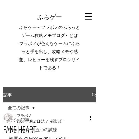
ふらゲー
ふらゲー～フラボノのふらっと
ゲーム攻略メモブログ～とは
フラボノが色んなゲームにふら
っと手を出し、攻略メモや感
想、レビューを残すブログサイ
トである！
記事
全ての記事
フラボノ
全ての記事
2025年3月27日
読了時間: 1分
FAKE HEART
Wizardry外伝 五つの試練
韓国産のビジュアルノベル。