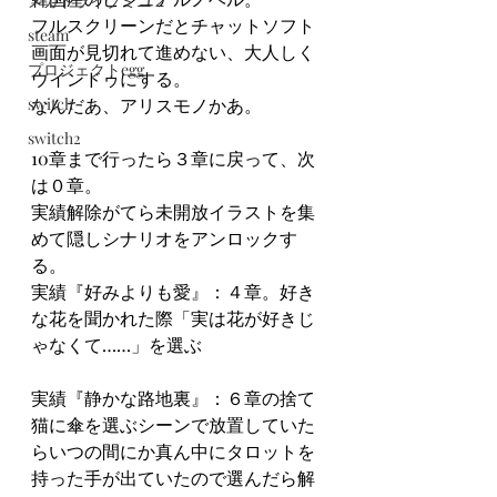
メガドライブミニ２
フルスクリーンだとチャットソフト
steam
画面が見切れて進めない、大人しく
プロジェクトegg
ウインドゥにする。
switch
なんだあ、アリスモノかあ。
switch2
10章まで行ったら３章に戻って、次
は０章。
実績解除がてら未開放イラストを集
めて隠しシナリオをアンロックす
る。
実績『好みよりも愛』：４章。好き
な花を聞かれた際「実は花が好きじ
ゃなくて……」を選ぶ
実績『静かな路地裏』：６章の捨て
猫に傘を選ぶシーンで放置していた
らいつの間にか真ん中にタロットを
持った手が出ていたので選んだら解