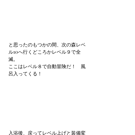
と思ったのもつかの間、次の森レベ
ル10へ行くどころかレベル９で全
滅。
ここはレベル８で自動冒険だ！　風
呂入ってくる！
入浴後、戻ってレベル上げと装備変