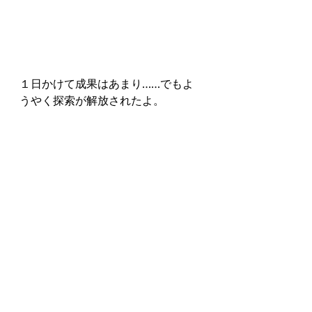
１日かけて成果はあまり……でもよ
うやく探索が解放されたよ。
あれ、クリア特典の難しいが解放さ
れたってことは……もう終わってた
ってこと！？
自動で放置してたから見逃したか
な……