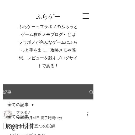
ふらゲー
ふらゲー～フラボノのふらっと
ゲーム攻略メモブログ～とは
フラボノが色んなゲームにふら
っと手を出し、攻略メモや感
想、レビューを残すブログサイ
トである！
記事
全ての記事
フラボノ
全ての記事
2022年3月26日
読了時間: 2分
Dragon Cliff
Wizardry外伝 五つの試練