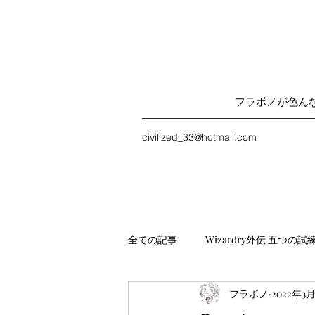
フラボノが色ん
civilized_33@hotmail.com
全ての記事
Wizardry外伝 五つの試
フラボノ
2022年3