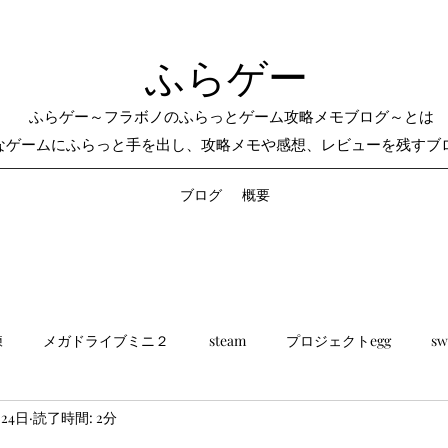
ふらゲー
ふらゲー～フラボノのふらっとゲーム攻略メモブログ～とは
なゲームにふらっと手を出し、攻略メモや感想、レビューを残すブ
ブログ
概要
練
メガドライブミニ２
steam
プロジェクトegg
sw
月24日
読了時間: 2分