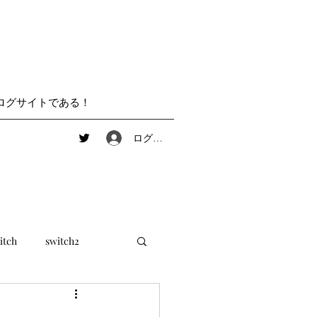
ログサイトである！
ログイン
itch
switch2