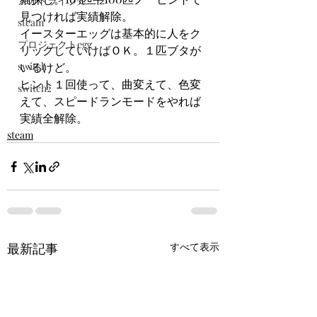
メガドライブミニ２
見つければ実績解除。
steam
イースターエッグは基本的に人をク
プロジェクトegg
リックしていけばＯＫ。１匹ブタが
switch
いるけど。
ヒント１回使って、曲変えて、色変
switch2
えて、スピードランモードをやれば
実績全解除。
steam
最新記事
すべて表示