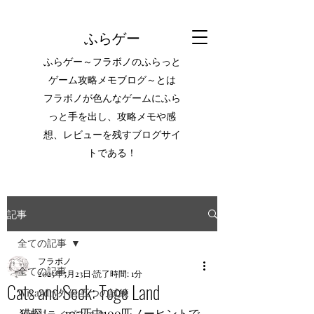
ふらゲー
ふらゲー～フラボノのふらっと
ゲーム攻略メモブログ～とは
フラボノが色んなゲームにふら
っと手を出し、攻略メモや感
想、レビューを残すブログサイ
トである！
記事
全ての記事
フラボノ
全ての記事
2025年5月23日
読了時間: 1分
Cats and Seek: Toge Land
Wizardry外伝 五つの試練
猫探し。105匹中100匹ノーヒントで