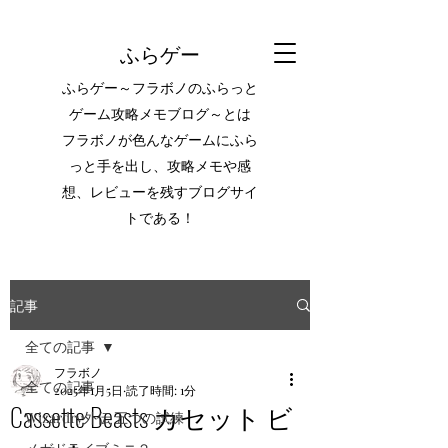
ふらゲー
ふらゲー～フラボノのふらっと
ゲーム攻略メモブログ～とは
フラボノが色んなゲームにふら
っと手を出し、攻略メモや感
想、レビューを残すブログサイ
トである！
記事
全ての記事
フラボノ
全ての記事
2025年1月5日
読了時間: 1分
Cassette Beasts カセット ビ
Wizardry外伝 五つの試練