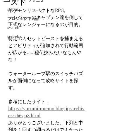
ースト
メガドライブミニ２
steam
ポケモンリスペクトなRPG。
レンジャーのキャプテン達を倒して
プロジェクトegg
正式なレンジャーになるのが目的。
switch
switch2
特定のカセットビーストを捕まえる
とアビリティが追加されて行動範囲
が広がる……秘伝技みたいなもんや
な！
ウォーターループ駅のスイッチパズ
ルが面倒になって攻略サイトを探
す。
参考にしたサイト：
https://yuruminmemo.blog.jp/archiv
es/2667318.html
ありがとうございました、下列と中
列を１回ずつ調べるだけでよかった