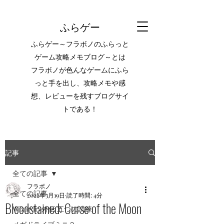
ふらゲー
ふらゲー～フラボノのふらっと
ゲーム攻略メモブログ～とは
フラボノが色んなゲームにふら
っと手を出し、攻略メモや感
想、レビューを残すブログサイ
トである！
記事
全ての記事
フラボノ
全ての記事
2022年3月19日
読了時間: 4分
Bloodstained: Curse of the Moon
Wizardry外伝 五つの試練