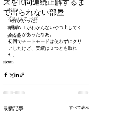
ズを10問連続正解するま
メガドライブミニ２
で出られない部屋
steam
プロジェクトegg
16分かかった。
switch
結構ＡＩがわかんないやつ出してく
るときがあったなあ。
switch2
初回でチートモードは使わずにクリ
アしたけど、実績は２つとも取れ
た。
steam
最新記事
すべて表示