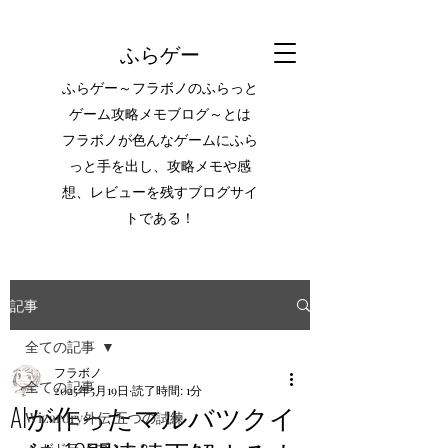
ふらゲー
ふらゲー～フラボノのふらっと
ゲーム攻略メモブログ～とは
フラボノが色んなゲームにふら
っと手を出し、攻略メモや感
想、レビューを残すブログサイ
トである！
記事
全ての記事
フラボノ
全ての記事
2025年5月19日
読了時間: 1分
AIが作ったマルバツクイ
Wizardry外伝 五つの試練