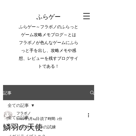
ふらゲー
ふらゲー～フラボノのふらっと
ゲーム攻略メモブログ～とは
フラボノが色んなゲームにふら
っと手を出し、攻略メモや感
想、レビューを残すブログサイ
トである！
記事
全ての記事
フラボノ
全ての記事
2022年3月14日
読了時間: 2分
鱗羽の天使
Wizardry外伝 五つの試練