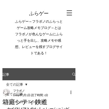
ふらゲー
ふらゲー～フラボノのふらっと
ゲーム攻略メモブログ～とは
フラボノが色んなゲームにふら
っと手を出し、攻略メモや感
想、レビューを残すブログサイ
トである！
記事
全ての記事
フラボノ
全ての記事
2024年3月5日
読了時間: 1分
箱庭シティ鉄道
Wizardry外伝 五つの試練
カイロソフトのシミュレーションゲ