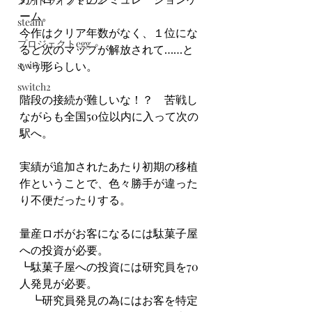
メガドライブミニ２
ーム。
steam
今作はクリア年数がなく、１位にな
プロジェクトegg
ると次のマップが解放されて……と
switch
いう形らしい。
switch2
階段の接続が難しいな！？　苦戦し
ながらも全国50位以内に入って次の
駅へ。
実績が追加されたあたり初期の移植
作ということで、色々勝手が違った
り不便だったりする。
量産ロボがお客になるには駄菓子屋
への投資が必要。
┗駄菓子屋への投資には研究員を70
人発見が必要。
　┗研究員発見の為にはお客を特定