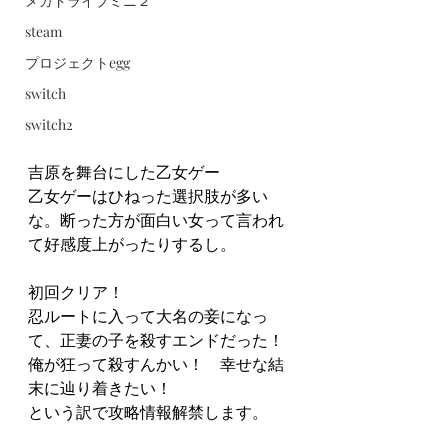
メガドライブミニ２
steam
プロジェクトegg
switch
switch2
吉原を舞台にした乙女ゲー
乙女ゲーはひねった選択肢が多い
な。断った方が面白い女って言われ
て好感度上がったりするし。
初回クリア！
忍ルートに入って大名の妾になっ
て、正妻の子を殺すエンドだった！
俺が狂って殺すんかい！　幸せな結
末に辿り着きたい！
という訳で攻略情報解禁します。