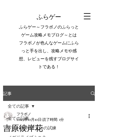
ふらゲー
ふらゲー～フラボノのふらっと
ゲーム攻略メモブログ～とは
フラボノが色んなゲームにふら
っと手を出し、攻略メモや感
想、レビューを残すブログサイ
トである！
記事
全ての記事
フラボノ
全ての記事
2023年10月10日
読了時間: 1分
吉原彼岸花
Wizardry外伝 五つの試練