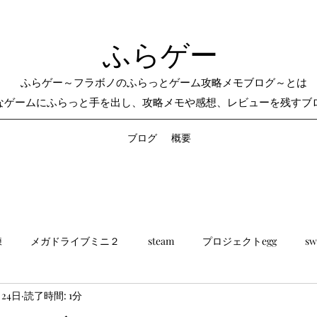
ふらゲー
ふらゲー～フラボノのふらっとゲーム攻略メモブログ～とは
なゲームにふらっと手を出し、攻略メモや感想、レビューを残すブ
ブログ
概要
練
メガドライブミニ２
steam
プロジェクトegg
sw
月24日
読了時間: 1分