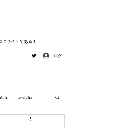
ログサイトである！
ログイン
itch
switch2