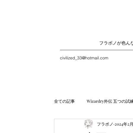
フラボノが色ん
civilized_33@hotmail.com
全ての記事
Wizardry外伝 五つの試
フラボノ
2024年2