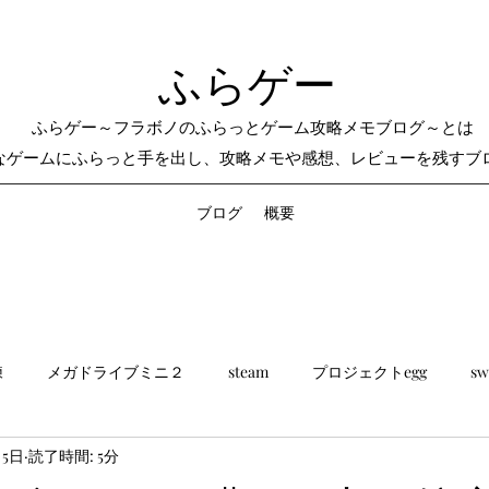
ふらゲー
ふらゲー～フラボノのふらっとゲーム攻略メモブログ～とは
なゲームにふらっと手を出し、攻略メモや感想、レビューを残すブ
ブログ
概要
練
メガドライブミニ２
steam
プロジェクトegg
sw
月5日
読了時間: 5分