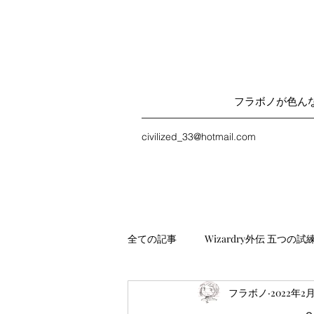
フラボノが色ん
civilized_33@hotmail.com
全ての記事
Wizardry外伝 五つの試
フラボノ
2022年2