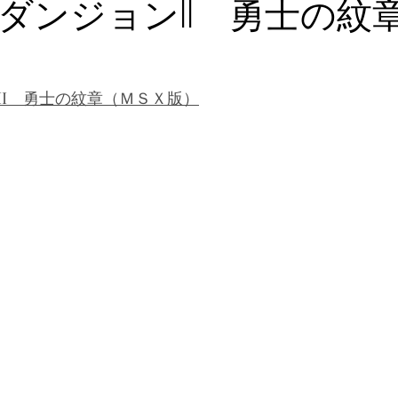
ダンジョンII 勇士の紋
II　勇士の紋章（ＭＳＸ版）