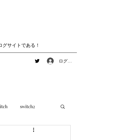
ログサイトである！
ログイン
itch
switch2