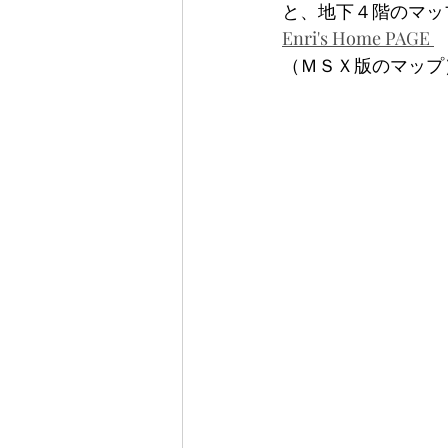
と、地下４階のマッ
Enri's Home PAGE 
（ＭＳＸ版のマップ