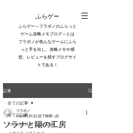
ふらゲー
ふらゲー～フラボノのふらっと
ゲーム攻略メモブログ～とは
フラボノが色んなゲームにふら
っと手を出し、攻略メモや感
想、レビューを残すブログサイ
トである！
記事
全ての記事
フラボノ
全ての記事
2023年2月7日
読了時間: 5分
ソラナと陽の工房
Wizardry外伝 五つの試練