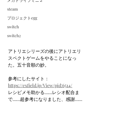
メガドライブミニ２
steam
プロジェクトegg
switch
switch2
アトリエシリーズの後にアトリエリ
スペクトゲームをやることになっ
た。五十音順の妙。
参考にしたサイト：
https://exfield.jp/View/pid:6514/
レシピメモ助かる……レシオ配合ま
で……超参考になりました、感謝……