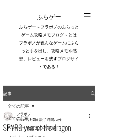
ふらゲー
ふらゲー～フラボノのふらっと
ゲーム攻略メモブログ～とは
フラボノが色んなゲームにふら
っと手を出し、攻略メモや感
想、レビューを残すブログサイ
トである！
記事
全ての記事
フラボノ
全ての記事
2022年7月8日
読了時間: 2分
SPYRO year of the dragon
Wizardry外伝 五つの試練