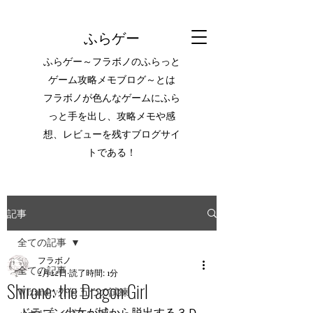
ふらゲー
ふらゲー～フラボノのふらっと
ゲーム攻略メモブログ～とは
フラボノが色んなゲームにふら
っと手を出し、攻略メモや感
想、レビューを残すブログサイ
トである！
記事
全ての記事
フラボノ
全ての記事
2月22日
読了時間: 1分
Shirone: the Dragon Girl
Wizardry外伝 五つの試練
ドラゴン少女が城から脱出する３Ｄ