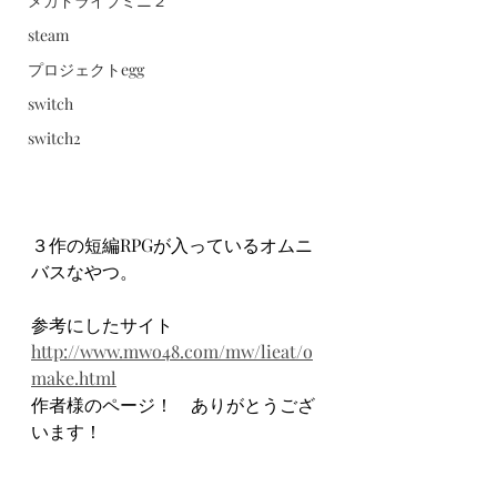
メガドライブミニ２
steam
プロジェクトegg
switch
switch2
３作の短編RPGが入っているオムニ
バスなやつ。
参考にしたサイト
http://www.mwo48.com/mw/lieat/o
make.html
作者様のページ！　ありがとうござ
います！