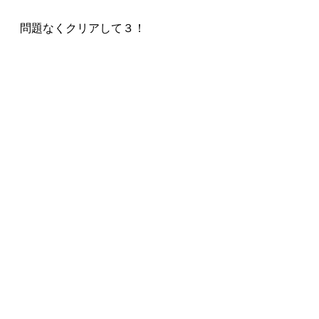
問題なくクリアして３！
開始直後２階左のテーブルにある
『はなメガネ』をかけると実績解
除。
最後はレベル13以上か12以下かでボ
ス撃破時エンディング分岐。