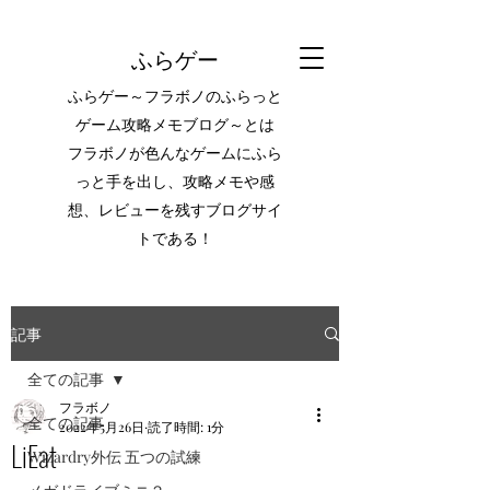
ふらゲー
ふらゲー～フラボノのふらっと
ゲーム攻略メモブログ～とは
フラボノが色んなゲームにふら
っと手を出し、攻略メモや感
想、レビューを残すブログサイ
トである！
記事
全ての記事
フラボノ
全ての記事
2022年5月26日
読了時間: 1分
LiEat
Wizardry外伝 五つの試練