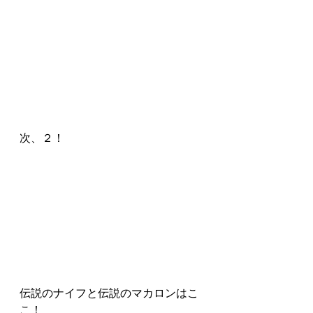
次、２！
伝説のナイフと伝説のマカロンはこ
こ！