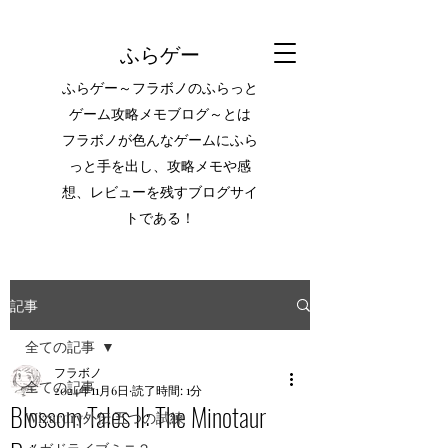
ふらゲー
ふらゲー～フラボノのふらっと
ゲーム攻略メモブログ～とは
フラボノが色んなゲームにふら
っと手を出し、攻略メモや感
想、レビューを残すブログサイ
トである！
記事
全ての記事
フラボノ
全ての記事
2024年11月6日
読了時間: 1分
Blossom Tales II: The Minotaur
Wizardry外伝 五つの試練