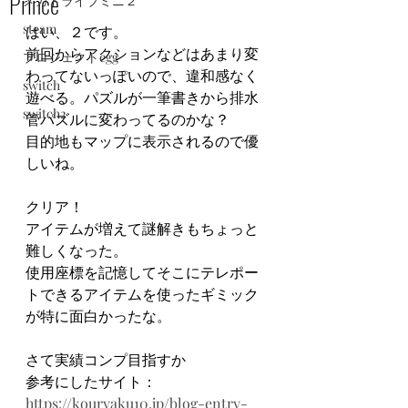
Prince
メガドライブミニ２
steam
はい、２です。
前回からアクションなどはあまり変
プロジェクトegg
わってないっぽいので、違和感なく
switch
遊べる。パズルが一筆書きから排水
switch2
管パズルに変わってるのかな？
目的地もマップに表示されるので優
しいね。
クリア！
アイテムが増えて謎解きもちょっと
難しくなった。
使用座標を記憶してそこにテレポー
トできるアイテムを使ったギミック
が特に面白かったな。
さて実績コンプ目指すか
参考にしたサイト：
https://kouryaku10.jp/blog-entry-