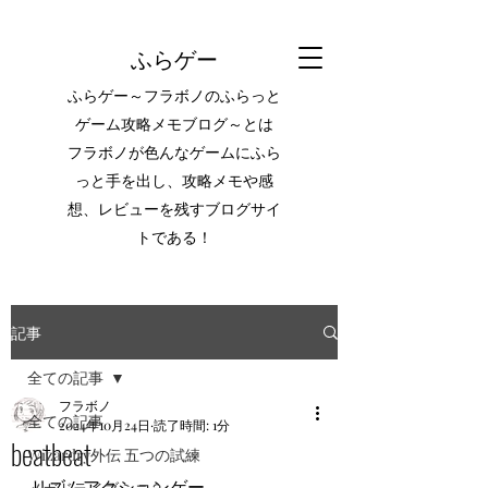
ふらゲー
ふらゲー～フラボノのふらっと
ゲーム攻略メモブログ～とは
フラボノが色んなゲームにふら
っと手を出し、攻略メモや感
想、レビューを残すブログサイ
トである！
記事
全ての記事
フラボノ
全ての記事
2024年10月24日
読了時間: 1分
beatbeat
Wizardry外伝 五つの試練
リズムアクションゲー。