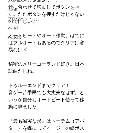
メガドライブミニ２
音に合わせて移動してボタンを押
steam
す。ただボタンを押すだけじゃない
プロジェクトegg
ので忙しい。
switch
オートビートやオート移動、はてに
switch2
はフルオートもあるのでクリアは容
易なはず
秘密のメリーゴーランド好き。日本
語曲だしね。
トゥルーエンドまでクリア！
音ゲー苦手民でも大丈夫なはず。と
いうか自分もオートビート使って移
動に専念した
『最も誠実な形』はトーテム（アバ
ター）を蝶にしてイージーの蝶ボス