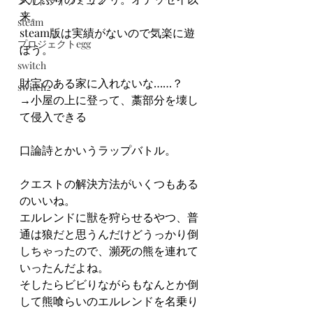
メガドライブミニ２
来。
steam
steam版は実績がないので気楽に遊
プロジェクトegg
ぼう。
switch
財宝のある家に入れないな……？
switch2
→小屋の上に登って、藁部分を壊し
て侵入できる
口論詩とかいうラップバトル。
クエストの解決方法がいくつもある
のいいね。
エルレンドに獣を狩らせるやつ、普
通は狼だと思うんだけどうっかり倒
しちゃったので、瀕死の熊を連れて
いったんだよね。
そしたらビビりながらもなんとか倒
して熊喰らいのエルレンドを名乗り