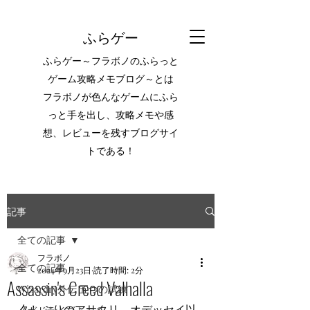
ふらゲー
ふらゲー～フラボノのふらっと
ゲーム攻略メモブログ～とは
フラボノが色んなゲームにふら
っと手を出し、攻略メモや感
想、レビューを残すブログサイ
トである！
記事
全ての記事
フラボノ
全ての記事
2024年9月23日
読了時間: 2分
Assassin's Creed Valhalla
Wizardry外伝 五つの試練
久しぶりのアサクリ。オデッセイ以