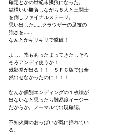
確定とかの世紀末餓狼になった。
結構いい勝負しながら８人と三闘士
を倒しファイナルステージ。
思い出した……クラウザーの足技の
強さを……
なんとかギリギリで撃破！
よし、指もあったまってきたしそろ
そろアンディ使うか！
残影拳が出る！！　ＳＦＣ版では全
然出せなかったのに！！！
なんか個別エンディングの１枚絵が
出ないなと思ったら難易度イージー
だからか。ノーマルで出現確認。
不知火舞のおっぱいが既に揺れてい
る。