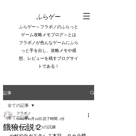
ふらゲー
ふらゲー～フラボノのふらっと
ゲーム攻略メモブログ～とは
フラボノが色んなゲームにふら
っと手を出し、攻略メモや感
想、レビューを残すブログサイ
トである！
記事
全ての記事
フラボノ
全ての記事
2022年10月29日
読了時間: 2分
餓狼伝説２
Wizardry外伝 五つの試練
メガドラミニ２、７本目。タカラ餓