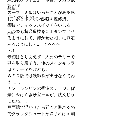
メガドライブミニ２
狼だぜ！
steam
スーファミ版はやったことがある感
プロジェクトegg
じ、あとボンボン餓狼を履修済。
switch
裏技でディップスイッチをいじる。
いつでも超必殺技を２ボタンで出せ
switch2
るようにして、浮かせた相手に判定
あるようにして……ぐへへへ
へ！！！
最初はとりあえず主人公のテリーで
勘を取り戻そう、俺のメインキャラ
はアンディだけども。
ＳＦＣ版では残影拳が出せなくてね
え……。
チン・シンザンの香港ステージ。背
景に今は亡き珍宝王国が。沈んじゃ
ったね……
画面端で浮かせたら延々と殴れるの
でクラックシュートが決まれば10割