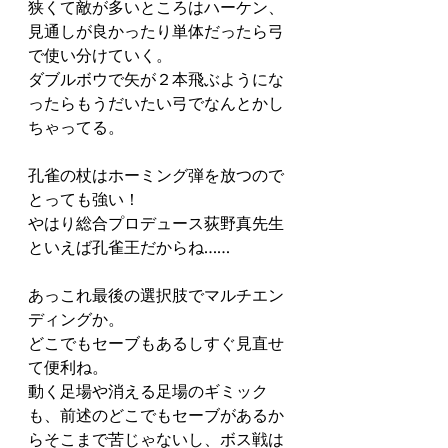
狭くて敵が多いところはハーケン、
見通しが良かったり単体だったら弓
で使い分けていく。
ダブルボウで矢が２本飛ぶようにな
ったらもうだいたい弓でなんとかし
ちゃってる。
孔雀の杖はホーミング弾を放つので
とっても強い！
やはり総合プロデュース荻野真先生
といえば孔雀王だからね……
あっこれ最後の選択肢でマルチエン
ディングか。
どこでもセーブもあるしすぐ見直せ
て便利ね。
動く足場や消える足場のギミック
も、前述のどこでもセーブがあるか
らそこまで苦じゃないし、ボス戦は