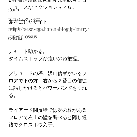
メガドライブミニ２
デュースなアクションＲＰＧ。
steam
プロジェクトegg
参考にしたサイト：
switch
https://sesesega.hatenablog.jp/entry/
kingcolossus
switch2
チャート助かる。
タイムストップが強いのね把握。
グリュードの塔、沢山信者がいるフ
ロアで下の方、右から２番目の信徒
に話しかけるとパワーバンドをくれ
る。
ライアード闘技場では炎の杖がある
フロアで左上の壁を調べると隠し通
路でクロスボウ入手。