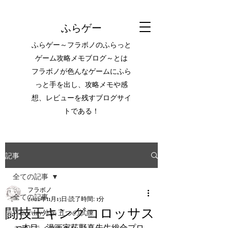
ふらゲー
ふらゲー～フラボノのふらっと
ゲーム攻略メモブログ～とは
フラボノが色んなゲームにふら
っと手を出し、攻略メモや感
想、レビューを残すブログサイ
トである！
記事
全ての記事
フラボノ
全ての記事
2022年11月13日
読了時間: 1分
闘技王キングコロッサス
Wizardry外伝 五つの試練
27本目。漫画家荻野真先生総合プロ