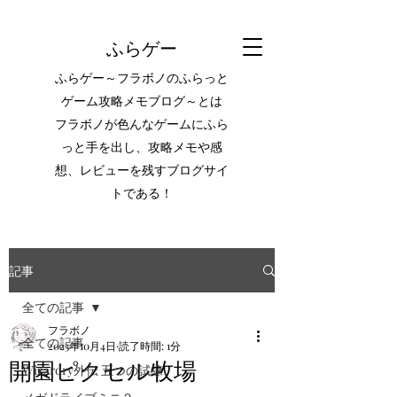
ふらゲー
ふらゲー～フラボノのふらっと
ゲーム攻略メモブログ～とは
フラボノが色んなゲームにふら
っと手を出し、攻略メモや感
想、レビューを残すブログサイ
トである！
記事
全ての記事
フラボノ
全ての記事
2023年10月4日
読了時間: 1分
開園ピクセル牧場
Wizardry外伝 五つの試練