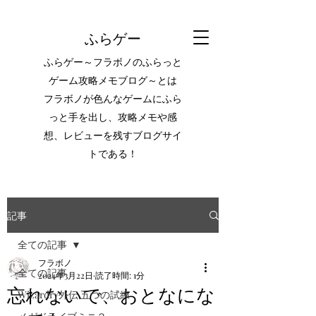
ふらゲー
ふらゲー～フラボノのふらっと
ゲーム攻略メモブログ～とは
フラボノが色んなゲームにふら
っと手を出し、攻略メモや感
想、レビューを残すブログサイ
トである！
記事
全ての記事
フラボノ
全ての記事
2024年3月22日
読了時間: 1分
忘れないで、おとなにな
Wizardry外伝 五つの試練