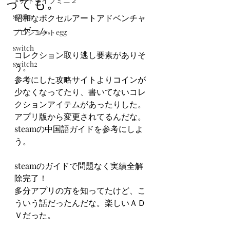
っても。
メガドライブミニ２
steam
昭和なボクセルアートアドベンチャ
ーゲーム。
プロジェクトegg
switch
コレクション取り逃し要素がありそ
switch2
う。
参考にした攻略サイトよりコインが
少なくなってたり、書いてないコレ
クションアイテムがあったりした。
アプリ版から変更されてるんだな。
steamの中国語ガイドを参考にしよ
う。
steamのガイドで問題なく実績全解
除完了！
多分アプリの方を知ってたけど、こ
ういう話だったんだな。楽しいＡＤ
Ｖだった。