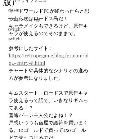
版）
メガドライブミニ２
steam
ソードワールドPCが終わったらと思
ったら次はロードス島だ！
プロジェクトegg
キャラメイクもできるけど、原作キ
switch
ャラが使えるのでそのままで。
switch2
参考にしたサイト：
https://retropcgame.blog.fc2.com/bl
og-entry-8.html
チャートや具体的なシナリオの進め
方が参考になりました。
ギムスタート。ロードスで原作キャ
ラ使えるって話で、いきなりギムっ
てある！？
普通パーン主人公だよね！？
戸惑いつつも宿屋で護符を買いまく
る。10ゴールドで買って250ゴール
ドで売りつけるのだ。