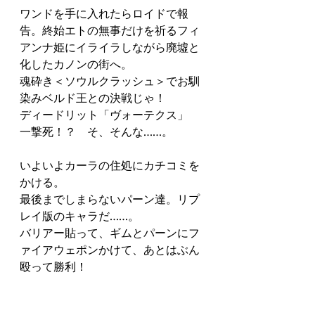
ワンドを手に入れたらロイドで報
告。終始エトの無事だけを祈るフィ
アンナ姫にイライラしながら廃墟と
化したカノンの街へ。
魂砕き＜ソウルクラッシュ＞でお馴
染みベルド王との決戦じゃ！
ディードリット「ヴォーテクス」
一撃死！？　そ、そんな……。
いよいよカーラの住処にカチコミを
かける。
最後までしまらないパーン達。リプ
レイ版のキャラだ……。
バリアー貼って、ギムとパーンにフ
ァイアウェポンかけて、あとはぶん
殴って勝利！
まさか１日でクリアできるボリュー
ムとは思っていなかったけど、これ