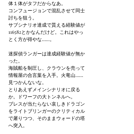
体１体がタフだからなあ。
コンフュージョンで混乱させて同士
討ちを狙う。
サブシナリオ達成で貰える経験値が
116582とかなんだけど。これはやっ
とく方が得やな……。
迷探偵ランガーは達成経験値が無か
った。
海賊船を制圧し、クラウンを売って
情報屋の合言葉を入手。火竜山……
見つかんないな。
とりあえずメインシナリオに戻る
か。ドワーフの大トンネルへ。
ブレスが当たらない哀しきドラゴン
をライトブリンガーのクリティカル
で屠りつつ、そのままウォードの塔
へ突入。