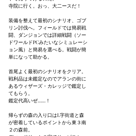
寺院に行く。おっ、大二ースだ！
装備を整えて最初のシナリオ、ゴブ
リン討伐へ。フィールドでは簡易戦
闘、ダンジョンでは詳細戦闘（ソー
ドワールドPCみたいなシミュレーシ
ョン風）と簡易を選べる。戦闘が簡
単になって助かる。
首尾よく最初のシナリオをクリア。
戦利品は未鑑定なのでアランの街に
あるウィザーズ・カレッジで鑑定し
てもらう。
鑑定代高いぜ……！
帰らずの森の入り口はL字街道と森
が密着しているポイントから東３南
２の森前。