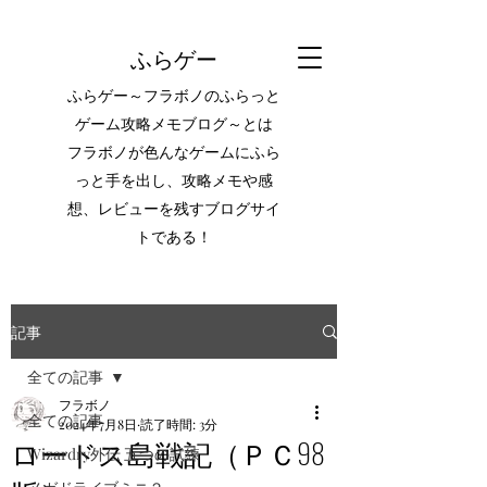
ふらゲー
ふらゲー～フラボノのふらっと
ゲーム攻略メモブログ～とは
フラボノが色んなゲームにふら
っと手を出し、攻略メモや感
想、レビューを残すブログサイ
トである！
記事
全ての記事
フラボノ
全ての記事
2024年7月8日
読了時間: 3分
ロードス島戦記（ＰＣ98
Wizardry外伝 五つの試練