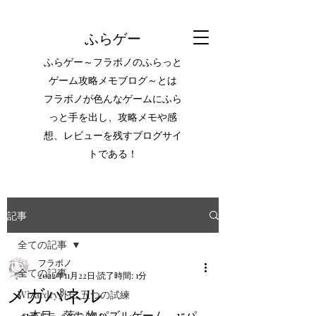
ふらゲー
ふらゲー～フラボノのふらっと
ゲーム攻略メモブログ～とは
フラボノが色んなゲームにふら
っと手を出し、攻略メモや感
想、レビューを残すブログサイ
トである！
記事
全ての記事
フラボノ
全ての記事
2022年11月22日
読了時間: 1分
メガパネル
Wizardry外伝 五つの試練
41本目。落ち物パズルゲーム。15パ