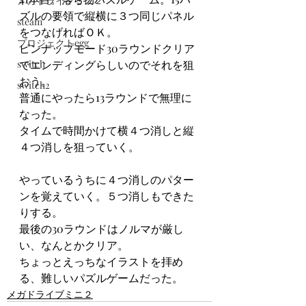
メガドライブミニ２
ズルの要領で縦横に３つ同じパネル
steam
をつなげればＯＫ。
プロジェクトegg
ピンナップモード30ラウンドクリア
switch
でエンディングらしいのでそれを狙
おう。
switch2
普通にやったら13ラウンドで無理に
なった。
タイムで時間かけて横４つ消しと縦
４つ消しを狙っていく。
やっているうちに４つ消しのパター
ンを覚えていく。５つ消しもできた
りする。
最後の30ラウンドはノルマが厳し
い、なんとかクリア。
ちょっとえっちなイラストを拝め
る、難しいパズルゲームだった。
メガドライブミニ２