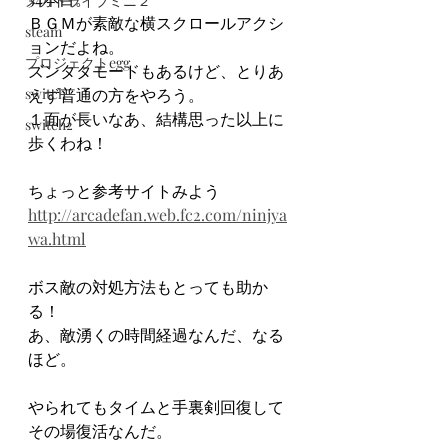
メガドライブミニ２
ＢＧＭが素敵な横スクロールアクシ
steam
ョンだよね。
プロジェクトegg
ズンタタモードもあるけど、とりあ
switch
えず普通の方をやろう。
１面が長いなあ、結構思った以上に
switch2
歩くわね！
ちょっと参考サイトみよう
http://arcadefan.web.fc2.com/ninjya
wa.html
ボス敵の対処方法もとっても助か
る！
あ、敵湧くの時間経過なんだ、なる
ほど。
やられてもタイムと手裏剣回復して
その場復活なんだ。