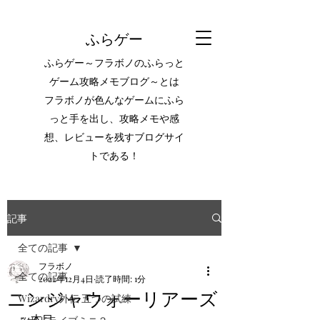
ふらゲー
ふらゲー～フラボノのふらっと
ゲーム攻略メモブログ～とは
フラボノが色んなゲームにふら
っと手を出し、攻略メモや感
想、レビューを残すブログサイ
トである！
記事
全ての記事
フラボノ
全ての記事
2022年12月4日
読了時間: 1分
ニンジャウォーリアーズ
Wizardry外伝 五つの試練
54本目。