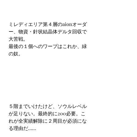
ミレディエリア第４層のaionオーダ
ー、物資・針状結晶体デルタ回収で
大苦戦。
最後の１個へのワープはこれか、緑
の奴。
５階までいけたけど、ソウルレベル
が足りない。最終的に200必要。こ
れが全実績解除に２周目が必須にな
る理由だ……