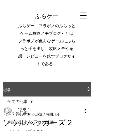
ふらゲー
ふらゲー～フラボノのふらっと
ゲーム攻略メモブログ～とは
フラボノが色んなゲームにふら
っと手を出し、攻略メモや感
想、レビューを残すブログサイ
トである！
記事
全ての記事
フラボノ
全ての記事
2023年1月30日
読了時間: 3分
ソウルハッカーズ２
Wizardry外伝 五つの試練