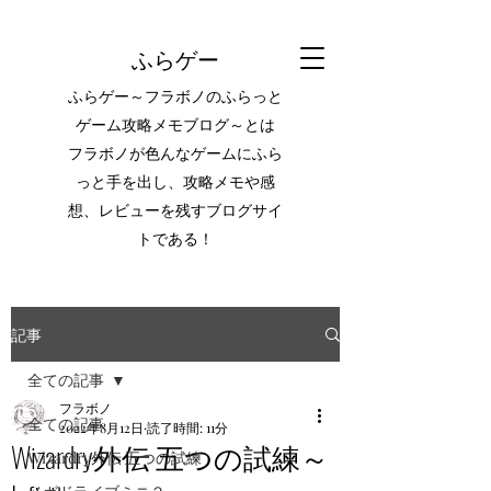
ふらゲー
ふらゲー～フラボノのふらっと
ゲーム攻略メモブログ～とは
フラボノが色んなゲームにふら
っと手を出し、攻略メモや感
想、レビューを残すブログサイ
トである！
記事
全ての記事
フラボノ
全ての記事
2022年8月12日
読了時間: 11分
Wizardry外伝 五つの試練～
Wizardry外伝 五つの試練