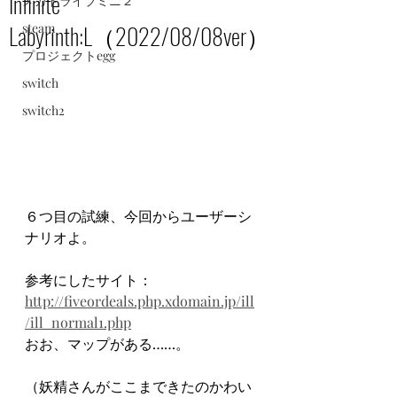
Infinite
メガドライブミニ２
Labyrinth:L（2022/08/08ver）
steam
プロジェクトegg
switch
switch2
６つ目の試練、今回からユーザーシ
ナリオよ。
参考にしたサイト：
http://fiveordeals.php.xdomain.jp/ill
/ill_normal1.php
おお、マップがある……。
（妖精さんがここまできたのかわい