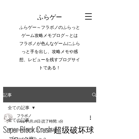
ふらゲー
ふらゲー～フラボノのふらっと
ゲーム攻略メモブログ～とは
フラボノが色んなゲームにふら
っと手を出し、攻略メモや感
想、レビューを残すブログサイ
トである！
記事
全ての記事
フラボノ
全ての記事
2024年1月28日
読了時間: 1分
Super Block Crush-超级破坏球
Wizardry外伝 五つの試練
ブロック崩し。