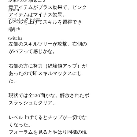
メガドライブミニ２
青アイテムがプラス効果で、ピンク
steam
アイテムはマイナス効果。
プロジェクトegg
レベルを上げてスキルを習得でき
switch
る。
switch2
左側のスキルツリーが攻撃、右側の
がバフって感じかな。
右側の方に努力（経験値アップ）が
あったので即スキルマックスにし
た。
現状では全120面かな。解放されたボ
スラッシュもクリア。
レベル上げてるとチップが一切でな
くなった。
フォーラムを見るとやはり同様の現