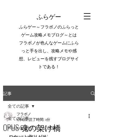
ふらゲー
ふらゲー～フラボノのふらっと
ゲーム攻略メモブログ～とは
フラボノが色んなゲームにふら
っと手を出し、攻略メモや感
想、レビューを残すブログサイ
トである！
記事
全ての記事
フラボノ
全ての記事
1月17日
読了時間: 1分
OPUS 魂の架け橋
Wizardry外伝 五つの試練
ロケット作りADV