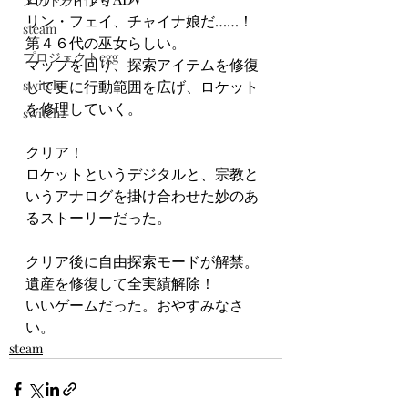
メガドライブミニ２
リン・フェイ、チャイナ娘だ……！
steam
第４６代の巫女らしい。
プロジェクトegg
マップを回り、探索アイテムを修復
switch
して更に行動範囲を広げ、ロケット
を修理していく。
switch2
クリア！
ロケットというデジタルと、宗教と
いうアナログを掛け合わせた妙のあ
るストーリーだった。
クリア後に自由探索モードが解禁。
遺産を修復して全実績解除！
いいゲームだった。おやすみなさ
い。
steam