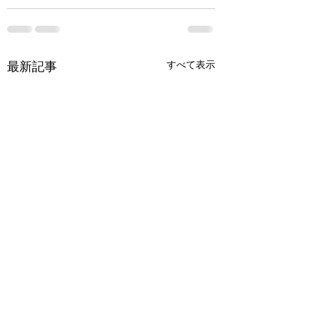
最新記事
すべて表示
アビスシーカー 彼方
アパシー学校であ